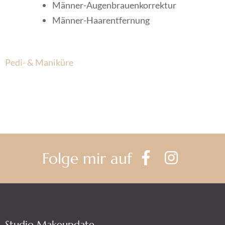
Männer-Augenbrauenkorrektur
Männer-Haarentfernung
Beitragsnavigation
Pedi- & Maniküre
Folge mir auf
Studio Makeupdate