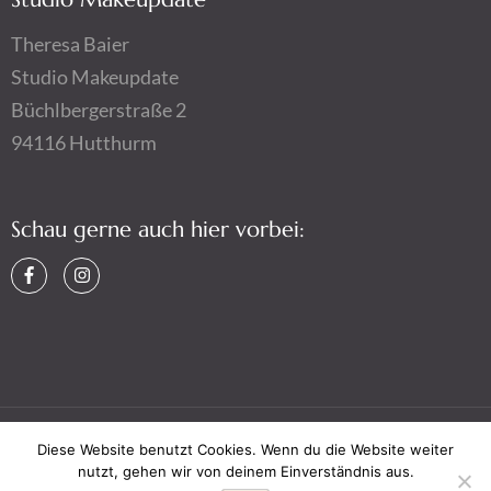
Theresa Baier
Studio Makeupdate
Büchlbergerstraße 2
94116 Hutthurm
Schau gerne auch hier vorbei:
Diese Website benutzt Cookies. Wenn du die Website weiter
Copyright © 2026,
Makeupdate by Theresa Baier
,
Impressum
nutzt, gehen wir von deinem Einverständnis aus.
&
Datenschutz