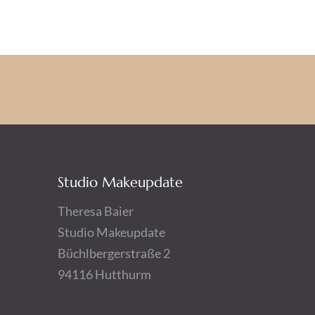
Studio Makeupdate
Theresa Baier
Studio Makeupdate
Büchlbergerstraße 2
94116 Hutthurm