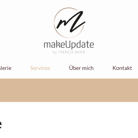
Makeupdate by
Makeupdate by Theresa Baier
Theresa Baier
lerie
Services
Über mich
Kontakt
e