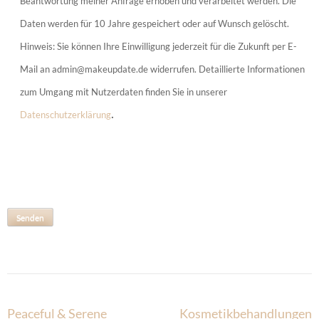
Beantwortung meiner Anfrage erhoben und verarbeitet werden. Die
Daten werden für 10 Jahre gespeichert oder auf Wunsch gelöscht.
Hinweis: Sie können Ihre Einwilligung jederzeit für die Zukunft per E-
Mail an admin@makeupdate.de widerrufen. Detaillierte Informationen
zum Umgang mit Nutzerdaten finden Sie in unserer
.
Datenschutzerklärung
Bitte lasse dieses Feld leer.
Bitte lasse dieses Feld leer.
Bitte lasse dieses Feld leer.
Beitragsnavigation
Peaceful & Serene
Kosmetikbehandlungen